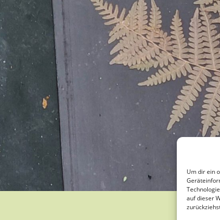
Um dir ein 
Geräteinfor
Technologie
auf dieser 
zurückziehs