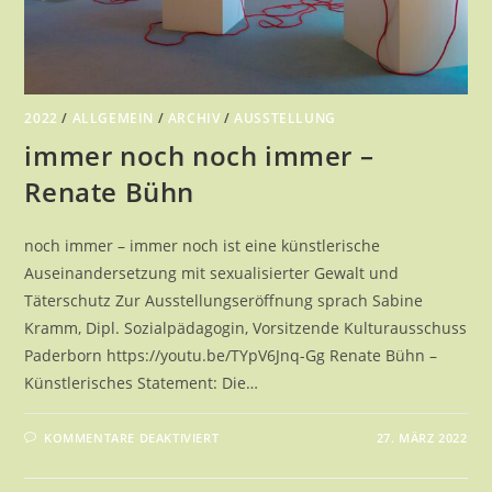
2022
/
ALLGEMEIN
/
ARCHIV
/
AUSSTELLUNG
immer noch noch immer –
Renate Bühn
noch immer – immer noch ist eine künstlerische
Auseinandersetzung mit sexualisierter Gewalt und
Täterschutz Zur Ausstellungseröffnung sprach Sabine
Kramm, Dipl. Sozialpädagogin, Vorsitzende Kulturausschuss
Paderborn https://youtu.be/TYpV6Jnq-Gg Renate Bühn –
Künstlerisches Statement: Die…
FÜR
KOMMENTARE DEAKTIVIERT
27. MÄRZ 2022
IMMER
NOCH
NOCH