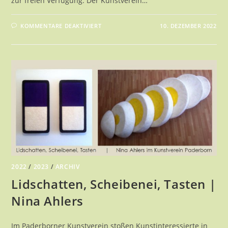
zur freien Verfügung. Der Kunstverein…
FÜR
KOMMENTARE DEAKTIVIERT
10. DEZEMBER 2022
JAHRESGABEN
2022
2022
/
2023
/
ARCHIV
Lidschatten, Scheibenei, Tasten |
Nina Ahlers
Im Paderborner Kunstverein stoßen Kunstinteressierte in