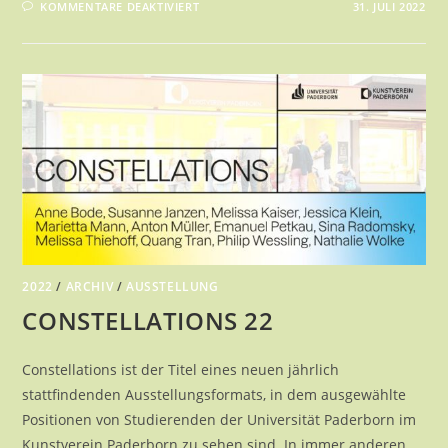
FÜR
KOMMENTARE DEAKTIVIERT
31. JULI 2022
LIBORI-
AUSSTELLUNG
2022
/
ARCHIV
/
AUSSTELLUNG
CONSTELLATIONS 22
Constellations ist der Titel eines neuen jährlich
stattfindenden Ausstellungsformats, in dem ausgewählte
Positionen von Studierenden der Universität Paderborn im
Kunstverein Paderborn zu sehen sind. In immer anderen