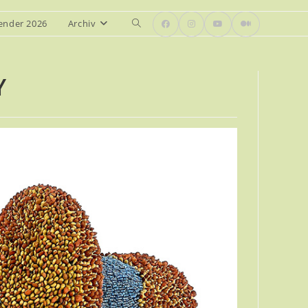
ender 2026
Archiv
Website-
Suche
umschalten
Y