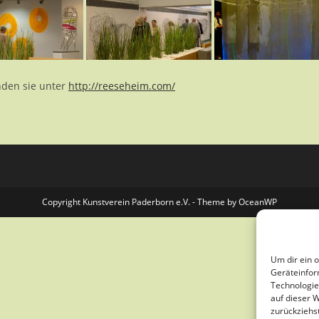
nden sie unter
http://reeseheim.com/
Copyright Kunstverein Paderborn e.V. - Theme by OceanWP
Um dir ein 
Geräteinfor
Technologie
auf dieser 
zurückziehs